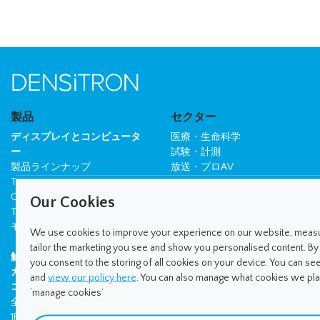
製品
セクター
ディスプレイとコンピュータ
医療・生命科学
ー
試験・計測
製品ラインナップ
放送・プロAV
TFT ディスプレイ
産業・自動化
OLED ディスプレイ
自動車・輸送
Our Cookies
TFT モニター
軍事・防衛
モノクロ ディスプレイ
教会礼拝
We use cookies to improve your experience on our website, meas
tailor the marketing you see and show you personalised content. By cl
触覚技術
you consent to the storing of all cookies on your device. You can s
会社
カスタムソリューション
and
view our policy here
. You can also manage what cookies we plac
会社概要
コントロールパネル
‘manage cookies’
事例研究
全製品ラインナップ
ニュースとイベント
1RU