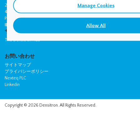
パートナー
Manage Cookies
2RU
投資家の皆様へ
4RU
採用情報
ProDeck
IDS コントロール システム
Allow All
サポート
The Densitron Hub
お問い合わせ
サイトマップ
プライバシーポリシー
Nexteq PLC
Linkedin
Copyright © 2026 Densitron. All Rights Reserved.