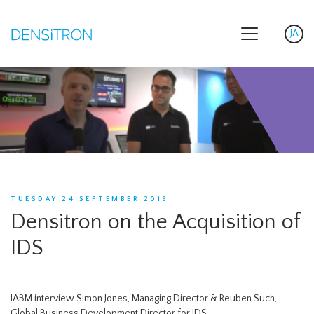
JA
Sele
TUESDAY 24 SEPTEMBER 2019
Densitron on the Acquisition of
IDS
IABM interview Simon Jones, Managing Director & Reuben Such,
Global Business Development Director for IDS.