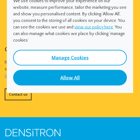
We use cookies to improve your experience on our
website, measure performance, tailor the marketing you see
and show you personalised content. By clicking ‘Allow All’,
you consent to the storing of all cookies on your device. You
can see the cookies we use and
view our policy here
. You
can also manage what cookies we place by clicking ‘manage
cookies’
Contact us
Manage Cookies
For more information about Densitron or any of our products and
services please contact one of our regional offices or
contact@densitron.com
Allow All
Contact us