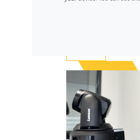
化するにつれ、ディス
スクリーン、触覚フィ
的なユーザーエクスペ
上でますます重要な役
ています。
Read more