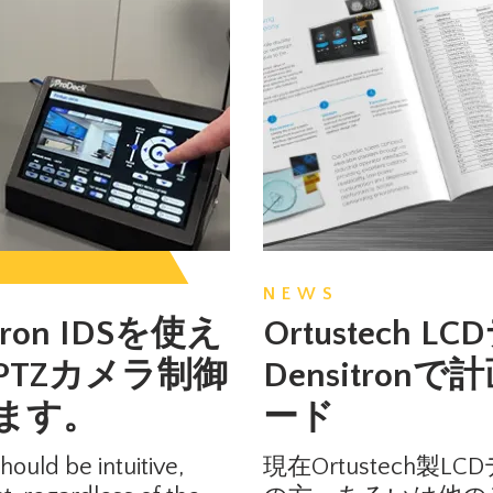
NEWS
itron IDSを使え
Ortustech
PTZカメラ制御
Densitro
ます。
ード
uld be intuitive,
現在Ortustech製