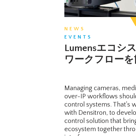
NEWS
EVENTS
Lumensエコシ
ワークフローを
Managing cameras, medi
over-IP workflows should
control systems. That's
with Densitron, to devel
control solution that bri
ecosystem together throug