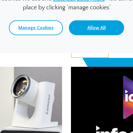
プレイ技術、タッチ
す。
place by clicking ‘manage cookies’
ードバックは、直感
リエンスを実現する
Manage Cookies
Allow All
割を担うようになっ
Read more