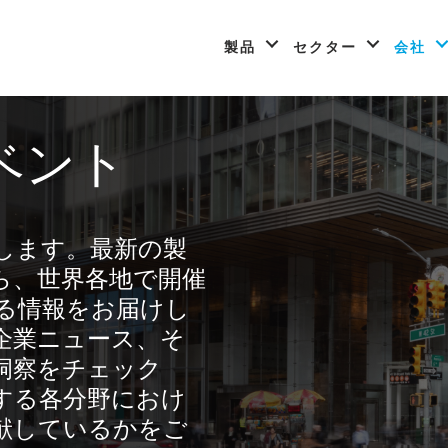
製品
セクター
会社
ベント
届けします。最新の製
ら、世界各地で開催
る情報をお届けし
企業ニュース、そ
洞察をチェック
する各分野におけ
献しているかをご