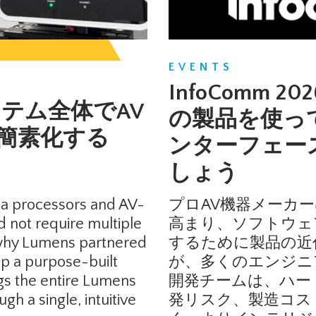
EVENTS
InfoComm 20
ステム全体でAV
の製品を使っ
簡素化する
ンターフェー
しょう
a processors and AV-
プロAV機器メーカ
 not require multiple
高まり、ソフトウェ
 why Lumens partnered
するために製品の近
op a purpose-built
が、多くのエンジニ
ngs the entire Lumens
開発チームは、ハー
h a single, intuitive
発リスク、製造コス