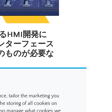
るHMI開発に
ンターフェース
のものが必要な
、DSPコントローラ
ト、放送用サーフェ
e, tailor the marketing you
ンソールなど）の新し
he storing of all cookies on
ースを開発する場合、
に焦点を当てがちで
also manage what cookies we