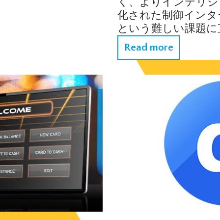
く、よりインテリジ
化された制御インタ
という難しい課題に
Read more