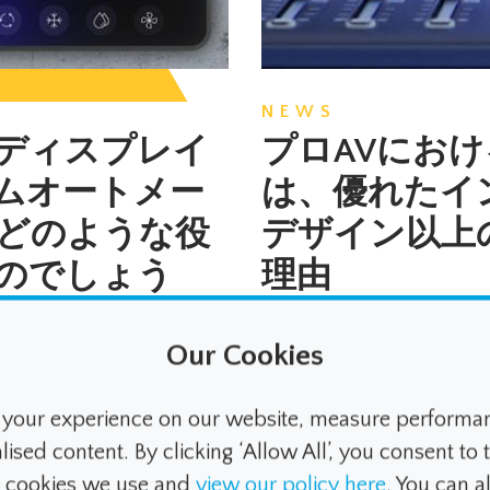
NEWS
ディスプレイ
プロAVにおけ
ムオートメー
は、優れたイ
どのような役
デザイン以上
のでしょう
理由
Our Cookies
プレイは、照明、空
プロAV機器（アンプ
光、エンターテイメ
ー、ウォールプレー
your experience on our website, measure performanc
システムを制御する
ス、オペレーターコ
ed content. By clicking ‘Allow All’, you consent to t
フェースになりつつ
い制御インターフェ
トメーションが高度
ユーザーが見るもの
e cookies we use and
view our policy here
. You can 