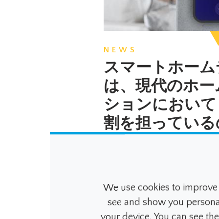
NEWS
スマートホーム
は、現代のホー
ションにおいて
割を担っている
か？
スマートホームディス
調、セキュリティ、遮
We use cookies to improve 
ント、エネルギー管理
see and show you personalis
ための主要なインター
あります。ホームオー
your device. You can see th