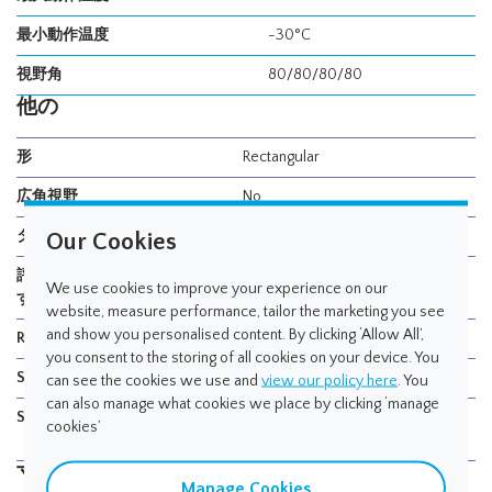
最小動作温度
-30°C
視野角
80/80/80/80
他の
形
Rectangular
広角視野
No
タッチパネル
No
Our Cookies
評価キットをご用意しておりま
Yes
We use cookies to improve your experience on our
す
website, measure performance, tailor the marketing you see
and show you personalised content. By clicking ‘Allow All’,
Range
OLED Displays
you consent to the storing of all cookies on your device. You
Subcategory
Industrial PMOLED
can see the cookies we use and
view our policy here
. You
can also manage what cookies we place by clicking ‘manage
Sector
Broadcast, Medical, Security, Test
cookies’
and Measurement, Transport
寸法
Manage Cookies