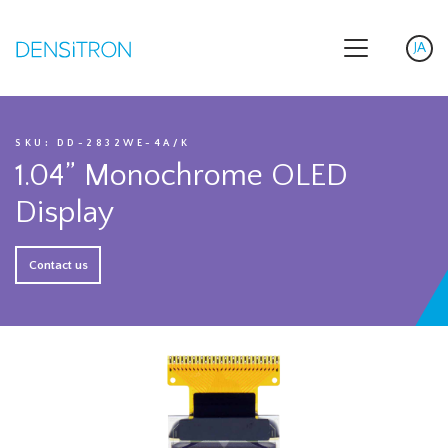
JA
Sele
SKU: DD-2832WE-4A/K
1.04” Monochrome OLED
Display
Contact us