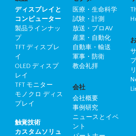
ディスプレイと
医療・生命科学
T
コンピューター
試験・計測
H
製品ラインナッ
放送・プロAV
プ
産業・自動化
TFT ディスプレ
自動車・輸送
イ
軍事・防衛
OLED ディスプ
教会礼拝
レイ
N
TFT モニター
会社
Li
モノクロ ディス
会社概要
プレイ
事例研究
ニュースとイベ
触覚技術
ント
カスタムソリュ
パートナー