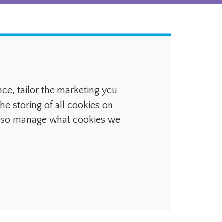
e, tailor the marketing you
5.70 mm
he storing of all cookies on
also manage what cookies we
100.00 mm
165.00mm