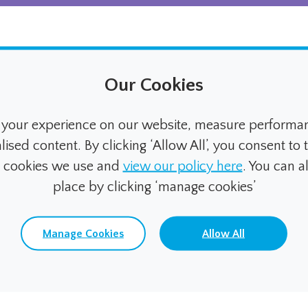
Our Cookies
寸法
your experience on our website, measure performanc
800 cd/m²
寸法 奥行き
ed content. By clicking ‘Allow All’, you consent to t
e cookies we use and
view our policy here
. You can 
1024 x 600
寸法 高さ
place by clicking ‘manage cookies’
7"
寸法 幅
Manage Cookies
Allow All
85/85/85/85
HMI