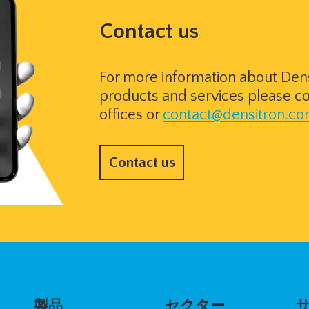
Contact us
For more information about Dens
products and services please co
offices or
contact@densitron.c
Contact us
製品
セクター