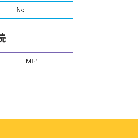
No
続
MIPI