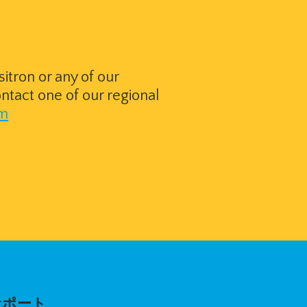
itron or any of our
ntact one of our regional
om
サポート