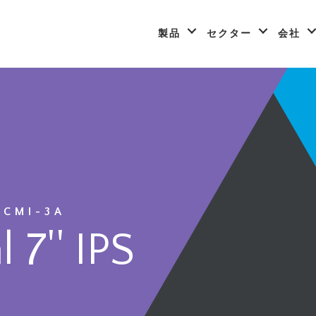
製品
セクター
会社
CMI-3A
l 7'' IPS