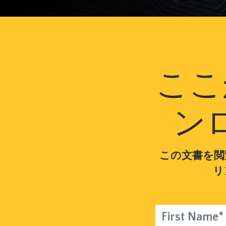
ここ
ン
この文書を閲
リ
First Name*