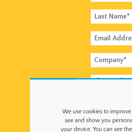
Last Name*
Email Address*
Company*
Country*
I would like
by email.
We use cookies to improve 
see and show you personalis
I consent to
your device. You can see th