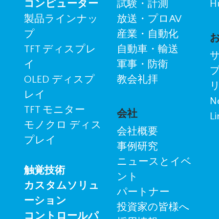
コンピューター
試験・計測
H
製品ラインナッ
放送・プロAV
プ
産業・自動化
TFT ディスプレ
自動車・輸送
イ
軍事・防衛
OLED ディスプ
教会礼拝
レイ
N
TFT モニター
会社
Li
モノクロ ディス
会社概要
プレイ
事例研究
ニュースとイベ
触覚技術
ント
カスタムソリュ
パートナー
ーション
投資家の皆様へ
コントロールパ