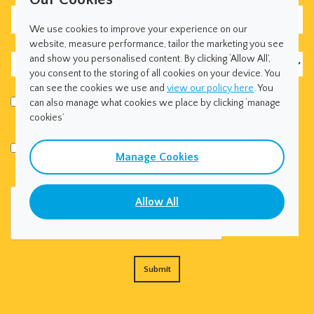
Company*
We use cookies to improve your experience on our
website, measure performance, tailor the marketing you see
Country*
and show you personalised content. By clicking ‘Allow All’,
you consent to the storing of all cookies on your device. You
can see the cookies we use and
view our policy here
. You
I would like to receive news, product information and offers
can also manage what cookies we place by clicking ‘manage
from Densitron by email.
cookies’
I consent to Densitron using my information in accordance
Manage Cookies
with their privacy policy.
Allow All